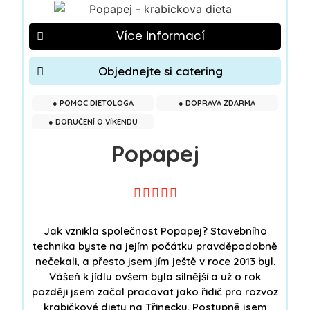
Více informací
Objednejte si catering
● POMOC DIETOLOGA
● DOPRAVA ZDARMA
● DORUČENÍ O VÍKENDU
Popapej





Jak vznikla společnost Popapej? Stavebního
technika byste na jejím počátku pravděpodobně
nečekali, a přesto jsem jím ještě v roce 2013 byl.
Vášeň k jídlu ovšem byla silnější a už o rok
později jsem začal pracovat jako řidič pro rozvoz
krabičkové diety na Třinecku. Postupně jsem