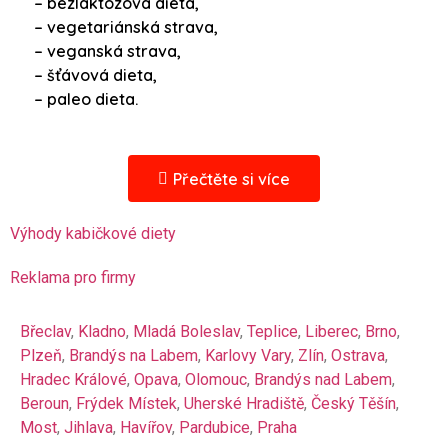
– bezlaktózová dieta,
– vegetariánská strava,
– veganská strava,
– šťávová dieta,
– paleo dieta.
Přečtěte si více
Výhody kabičkové diety
Reklama pro firmy
Břeclav
,
Kladno
,
Mladá Boleslav
,
Teplice
,
Liberec
,
Brno
,
Plzeň
,
Brandýs na Labem
,
Karlovy Vary
,
Zlín
,
Ostrava
,
Hradec Králové
,
Opava
,
Olomouc
,
Brandýs nad Labem
,
Beroun
,
Frýdek Místek
,
Uherské Hradiště
,
Český Těšín
,
Most
,
Jihlava
,
Havířov
,
Pardubice
,
Praha