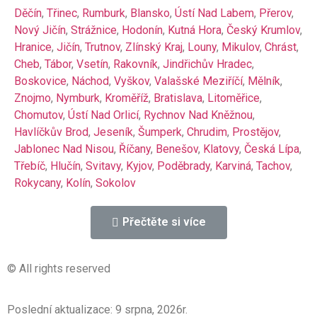
Děčín
,
Třinec
,
Rumburk
,
Blansko
,
Ústí Nad Labem
,
Přerov
,
Nový Jičín
,
Strážnice
,
Hodonín
,
Kutná Hora
,
Český Krumlov
,
Hranice
,
Jičín
,
Trutnov
,
Zlínský Kraj
,
Louny
,
Mikulov
,
Chrást
,
Cheb
,
Tábor
,
Vsetín
,
Rakovník
,
Jindřichův Hradec
,
Boskovice
,
Náchod
,
Vyškov
,
Valašské Meziříčí
,
Mělník
,
Znojmo
,
Nymburk
,
Kroměříž
,
Bratislava
,
Litoměřice
,
Chomutov
,
Ústí Nad Orlicí
,
Rychnov Nad Kněžnou
,
Havlíčkův Brod
,
Jeseník
,
Šumperk
,
Chrudim
,
Prostějov
,
Jablonec Nad Nisou
,
Říčany
,
Benešov
,
Klatovy
,
Česká Lípa
,
Třebíč
,
Hlučín
,
Svitavy
,
Kyjov
,
Poděbrady
,
Karviná
,
Tachov
,
Rokycany
,
Kolín
,
Sokolov
Přečtěte si více
© All rights reserved
Poslední aktualizace: 9 srpna, 2026r.