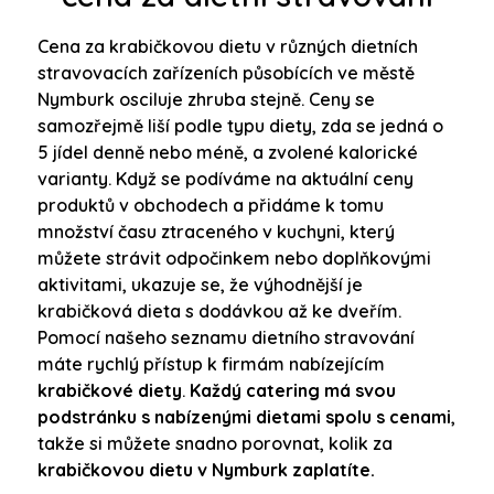
Cena za krabičkovou dietu v různých dietních
stravovacích zařízeních působících ve městě
Nymburk osciluje zhruba stejně. Ceny se
samozřejmě liší podle typu diety, zda se jedná o
5 jídel denně nebo méně, a zvolené kalorické
varianty. Když se podíváme na aktuální ceny
produktů v obchodech a přidáme k tomu
množství času ztraceného v kuchyni, který
můžete strávit odpočinkem nebo doplňkovými
aktivitami, ukazuje se, že výhodnější je
krabičková dieta s dodávkou až ke dveřím.
Pomocí našeho seznamu dietního stravování
máte rychlý přístup k firmám nabízejícím
krabičkové diety
.
Každý catering má svou
podstránku s nabízenými dietami spolu s cenami
,
takže si můžete snadno porovnat, kolik za
krabičkovou dietu v Nymburk zaplatíte.