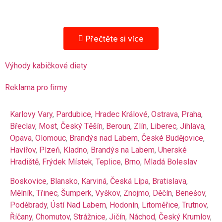
Přečtěte si více
Krabičková dieta Nymburk
recenze
Výhody kabičkové diety
Když se rozhodnete objednat si krabičkovou
Reklama pro firmy
dietu, určitě chcete znát názory ostatních
zákazníků. S naší pomocí se vyhnete špatně
Karlovy Vary
,
Pardubice
,
Hradec Králové
,
Ostrava
,
Praha
,
hodnocenému cateringu. Pokud Nymburk není v
Břeclav
,
Most
,
Český Těšín
,
Beroun
,
Zlín
,
Liberec
,
Jihlava
,
nabídce firmy, její vizitka se v tomto katalogu
Opava
,
Olomouc
,
Brandýs nad Labem
,
České Budějovice
,
neobjeví.
Havířov
,
Plzeň
,
Kladno
,
Brandýs na Labem
,
Uherské
Hledáte recenze na krabičkové diety? Všechny
Hradiště
,
Frýdek Místek
,
Teplice
,
Brno
,
Mladá Boleslav
informace, které jsme shromáždili o
Boskovice
,
Blansko
,
Karviná
,
Česká Lípa
,
Bratislava
,
cateringových společnostech, zde budou brzy k
Mělník
,
Třinec
,
Šumperk
,
Vyškov
,
Znojmo
,
Děčín
,
Benešov
,
dispozici. Pokud chcete poslat svůj názor,
Poděbrady
,
Ústí Nad Labem
,
Hodonín
,
Litoměřice
,
Trutnov
,
kontaktujte nás!
Říčany
,
Chomutov
,
Strážnice
,
Jičín
,
Náchod
,
Český Krumlov
,