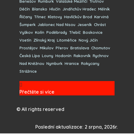
Benešov
,
Rumburk
,
Valašské Meziříčí
,
Trutnov
,
Děčín
,
Blansko
,
Hlučín
,
Jindřichův Hradec
,
Mělník
,
Říčany
,
Třinec
,
Klatovy
,
Havlíčkův Brod
,
Karviná
,
Šumperk
,
Jablonec Nad Nisou
,
Jeseník
,
Chrást
,
Vyškov
,
Kolín
,
Poděbrady
,
Třebíč
,
Boskovice
,
Vsetín
,
Zlínský Kraj
,
Litoměřice
,
Nový Jičín
,
Prostějov
,
Mikulov
,
Přerov
,
Bratislava
,
Chomutov
,
Česká Lípa
,
Louny
,
Hodonín
,
Rakovník
,
Rychnov
Nad Kněžnou
,
Nymburk
,
Hranice
,
Rokycany
,
Strážnice
Přečtěte si více
© All rights reserved
Poslední aktualizace: 2 srpna, 2026r.