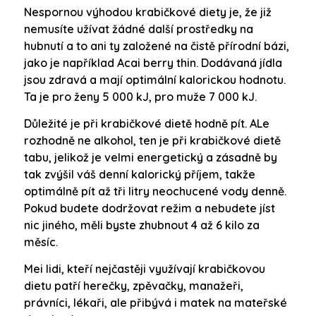
Nespornou výhodou krabičkové diety je, že již
nemusíte užívat žádné další prostředky na
hubnutí a to ani ty založené na čistě přírodní bázi,
jako je například Acai berry thin. Dodávaná jídla
jsou zdravá a mají optimální kalorickou hodnotu.
Ta je pro ženy 5 000 kJ, pro muže 7 000 kJ.
Důležité je při krabičkové dietě hodně pít. ALe
rozhodně ne alkohol, ten je při krabičkové dietě
tabu, jelikož je velmi energetický a zásadně by
tak zvýšil váš denní kalorický příjem, takže
optimálně pít až tři litry neochucené vody denně.
Pokud budete dodržovat režim a nebudete jíst
nic jiného, měli byste zhubnout 4 až 6 kilo za
měsíc.
Mei lidi, kteří nejčastěji využívají krabičkovou
dietu patří herečky, zpěvačky, manažeři,
právníci, lékaři, ale přibývá i matek na mateřské