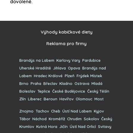
dovolené.
Výhody kabičkové diety
Reklama pro firmy
Brandýs na Labem
,
Karlovy Vary
,
Pardubice
,
Uherské Hradiště
,
Jihlava
,
Opava
,
Brandýs nad
Labem
,
Hradec Králové
,
Plzeň
,
Frýdek Místek
,
Brno
,
Praha
,
Břeclav
,
Kladno
,
Ostrava
,
Mladá
Boleslav
,
Teplice
,
České Budějovice
,
Český Těšín
,
Zlín
,
Liberec
,
Beroun
,
Havířov
,
Olomouc
,
Most
Znojmo
,
Tachov
,
Cheb
,
Ústí Nad Labem
,
Kyjov
,
Tábor
,
Náchod
,
Kroměříž
,
Chrudim
,
Sokolov
,
Český
Krumlov
,
Kutná Hora
,
Jičín
,
Ústí Nad Orlicí
,
Svitavy
,