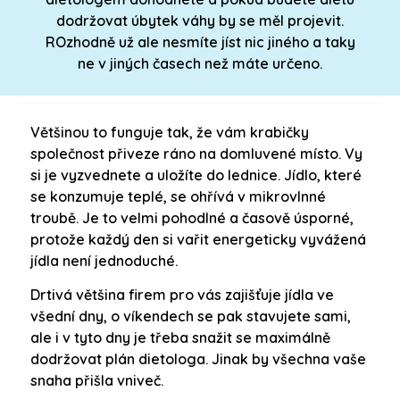
dodržovat úbytek váhy by se měl projevit.
ROzhodně už ale nesmíte jíst nic jiného a taky
ne v jiných časech než máte určeno.
Většinou to funguje tak, že vám krabičky
společnost přiveze ráno na domluvené místo. Vy
si je vyzvednete a uložíte do lednice. Jídlo, které
se konzumuje teplé, se ohřívá v mikrovlnné
troubě. Je to velmi pohodlné a časově úsporné,
protože každý den si vařit energeticky vyvážená
jídla není jednoduché.
Drtivá většina firem pro vás zajišťuje jídla ve
všední dny, o víkendech se pak stavujete sami,
ale i v tyto dny je třeba snažit se maximálně
dodržovat plán dietologa. Jinak by všechna vaše
snaha přišla vniveč.