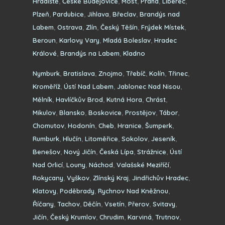
Hradiště
,
České Budějovice
,
Most
,
Praha
,
Liberec
,
budou brzy k dispozici. Pokud chcete poslat svůj názor,
Plzeň
,
Pardubice
,
Jihlava
,
Břeclav
,
Brandýs nad
kontaktujte nás!
Labem
,
Ostrava
,
Zlín
,
Český Těšín
,
Frýdek Místek
,
Beroun
,
Karlovy Vary
,
Mladá Boleslav
,
Hradec
Rakovník dieta pro ženy a
Králové
,
Brandýs na Labem
,
Kladno
muže
Nymburk
,
Bratislava
,
Znojmo
,
Třebíč
,
Kolín
,
Třinec
,
Kroměříž
,
Ústí Nad Labem
,
Jablonec Nad Nisou
,
Dieta nemusí znamenat nechutná jídla, která musíte jíst,
Mělník
,
Havlíčkův Brod
,
Kutná Hora
,
Chrást
,
abyste zhubli. Vyzkoušejte několik různých krabičkových diet,
Mikulov
,
Blansko
,
Boskovice
,
Prostějov
,
Tábor
,
abyste si vybrali tu, která vám nejlépe vyhovuje. Pamatujte, že
Chomutov
,
Hodonín
,
Cheb
,
Hranice
,
Šumperk
,
vy jste zákazník a že dáváte své hodnocení. Jíst zdravě
Rumburk
,
Hlučín
,
Litoměřice
,
Sokolov
,
Jeseník
,
nemusí být nuda.
Jak se liší jídelníček pro muže a ženy?
Benešov
,
Nový Jičín
,
Česká Lípa
,
Strážnice
,
Ústí
Podle samotného obsahu kalorií ženy obvykle potřebují méně
Nad Orlicí
,
Louny
,
Náchod
,
Valašské Meziříčí
,
kalorií než muži. Rozdíl nebude v ingrediencích, pouze v jejich
Rokycany
,
Vyškov
,
Zlínský Kraj
,
Jindřichův Hradec
,
množství.
Klatovy
,
Poděbrady
,
Rychnov Nad Kněžnou
,
Nejlepší krabičková dieta
Říčany
,
Tachov
,
Děčín
,
Vsetín
,
Přerov
,
Svitavy
,
Rakovník
Jičín
,
Český Krumlov
,
Chrudim
,
Karviná
,
Trutnov
,