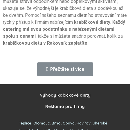
můžete strávit odpočinkem nebo doplňkovými aktivitami,
ukazuje se, že výhodnější je krabičková dieta s dodávkou až
ke dveřím. Pomocí našeho seznamu dietního stravování máte
rychlý přístup k firmám nabízejícím
krabičkové diety
.
Každý
catering má svou podstránku s nabízenými dietami
spolu s cenami
, takže si můžete snadno porovnat, kolik za
krabičkovou dietu v Rakovník zaplatíte.
Krabičková dieta Rakovník
Přečtěte si více
recenze
Když se rozhodnete objednat si krabičkovou dietu, určitě
Výhody kabičkové diety
chcete znát názory ostatních zákazníků. S naší pomocí se
vyhnete špatně hodnocenému cateringu. Pokud Rakovník není
Reklama pro firmy
v nabídce firmy, její vizitka se v tomto katalogu neobjeví.
Hledáte recenze na krabičkové diety? Všechny informace,
Teplice
,
Olomouc
,
Brno
,
Opava
,
Havířov
,
Uherské
které jsme shromáždili o cateringových společnostech, zde