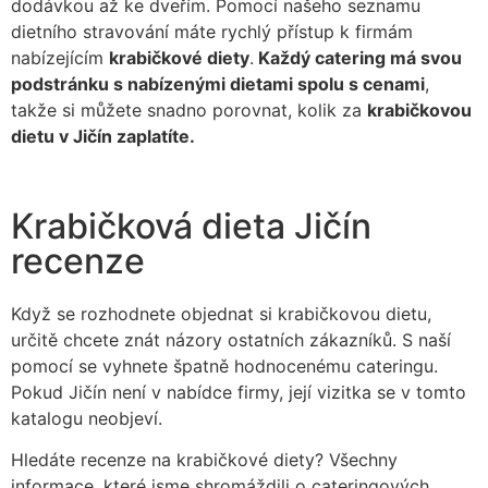
dodávkou až ke dveřím. Pomocí našeho seznamu
dietního stravování máte rychlý přístup k firmám
nabízejícím
krabičkové diety
.
Každý catering má svou
podstránku s nabízenými dietami spolu s cenami
,
takže si můžete snadno porovnat, kolik za
krabičkovou
dietu v Jičín zaplatíte.
Krabičková dieta Jičín
recenze
Když se rozhodnete objednat si krabičkovou dietu,
určitě chcete znát názory ostatních zákazníků. S naší
pomocí se vyhnete špatně hodnocenému cateringu.
Pokud Jičín není v nabídce firmy, její vizitka se v tomto
katalogu neobjeví.
Hledáte recenze na krabičkové diety? Všechny
informace, které jsme shromáždili o cateringových