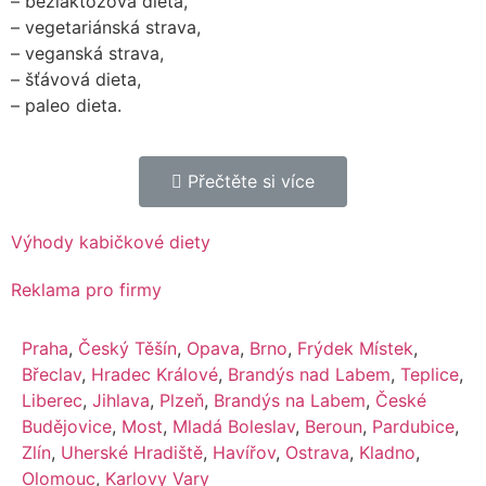
– bezlaktózová dieta,
– vegetariánská strava,
– veganská strava,
– šťávová dieta,
– paleo dieta.
Přečtěte si více
Výhody kabičkové diety
Reklama pro firmy
Praha
,
Český Těšín
,
Opava
,
Brno
,
Frýdek Místek
,
Břeclav
,
Hradec Králové
,
Brandýs nad Labem
,
Teplice
,
Liberec
,
Jihlava
,
Plzeň
,
Brandýs na Labem
,
České
Budějovice
,
Most
,
Mladá Boleslav
,
Beroun
,
Pardubice
,
Zlín
,
Uherské Hradiště
,
Havířov
,
Ostrava
,
Kladno
,
Olomouc
,
Karlovy Vary