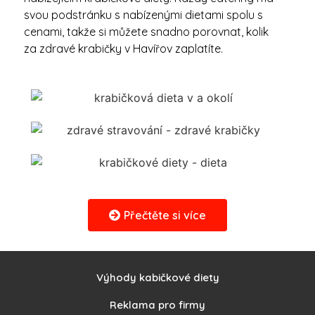
svou podstránku s nabízenými dietami spolu s
cenami, takže si můžete snadno porovnat, kolik
za zdravé krabičky v Havířov zaplatíte.
Přečtěte si více
Krabičková dieta Havířov
recenze
Když se rozhodnete objednat si krabičkovou
Výhody kabičkové diety
dietu, určitě chcete znát názory ostatních
Reklama pro firmy
zákazníků. S naší pomocí se vyhnete špatně